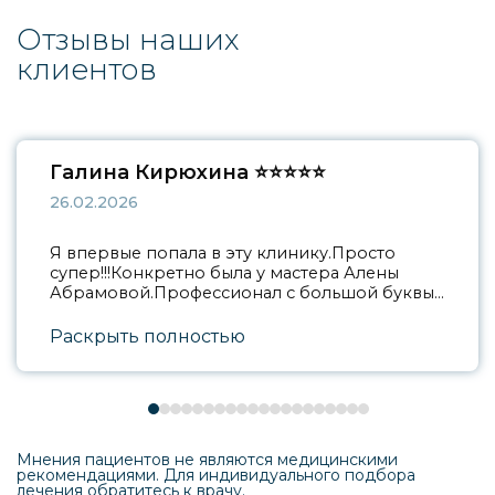
Отзывы наших
клиентов
Галина Кирюхина ⭐⭐⭐⭐⭐
26.02.2026
Я впервые попала в эту клинику.Просто
супер!!!Конкретно была у мастера Алены
Абрамовой.Профессионал с большой буквы.
Видит клиента ,что очень радует.Посоветует
какие палитры подойдут.Одним словом
вышла из салона конфеткой. Я теперь буду
постоянной клиенткой.Всему персоналу
огромное спасибо!
Отзыв из Яндекс
Мнения пациентов не являются медицинскими
рекомендациями. Для индивидуального подбора
лечения обратитесь к врачу.