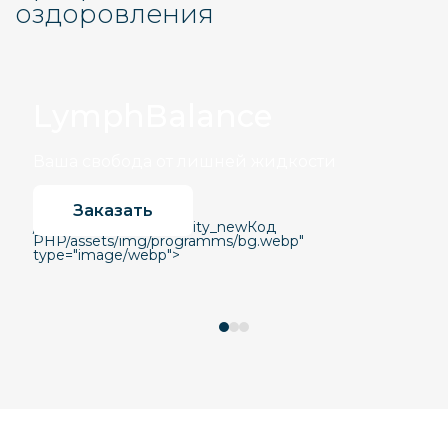
оздоровления
LymphBalance
Ваша свобода от лишней жидкости
Заказать
/local/templates/integrity_new
Код
PHP
/assets/img/programms/bg.webp"
type="image/webp">