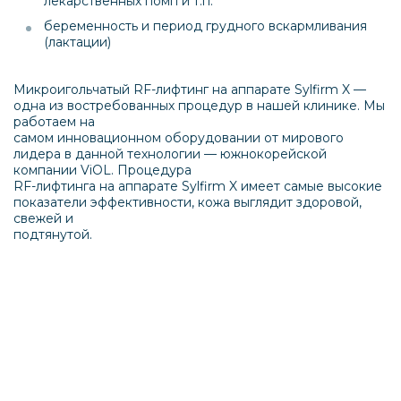
лекарственных помп и т.п.
беременность и период грудного вскармливания
(лактации)
Микроигольчатый RF-лифтинг на аппарате Sylfirm X —
одна из востребованных процедур в нашей клинике. Мы
работаем на
самом инновационном оборудовании от мирового
лидера в данной технологии — южнокорейской
компании ViOL. Процедура
RF-лифтинга на аппарате Sylfirm X имеет самые высокие
показатели эффективности, кожа выглядит здоровой,
свежей и
подтянутой.