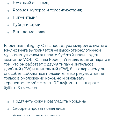
Нечеткий овал лица;
Розацея, купероз и телеангиэктазия;
Пигментация;
Рубцы и стрии;
Выпадение волос.
В клинике Integrity Clinic процедура микроигольчатого
RF-лифтинга выполняется на высокотехнологичном
мультиимпульсном аппарате Sylfirm X производства
компании ViOL (Южная Корея). Уникальность аппарата в
том, что он работает с двумя типами импульсов:
дробный (PW) и длительный (CW), благодаря чему он
способен добиваться положительных результатов не
только в омоложении кожи, но и оказывать
терапевтический эффект. RF-лифтинг на аппарате
Sylfirm X поможет:
Подтянуть кожу и разгладить морщины;
Скорректировать овал лица;
Уменьшить пигментацию;