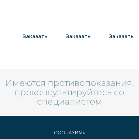
Ваша
Ваша
Ваша
свобода от
свобода от
свобода от
лишней
лишней
лишней
жидкости
жидкости
жидкости
Заказать
Заказать
Заказать
Имеются противопоказания,
проконсультируйтесь со
специалистом
ООО «АХИМ»