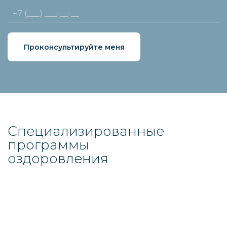
Проконсультируйте меня
Специализированные
программы
оздоровления
LymphBalance
LymphBalance
LymphB