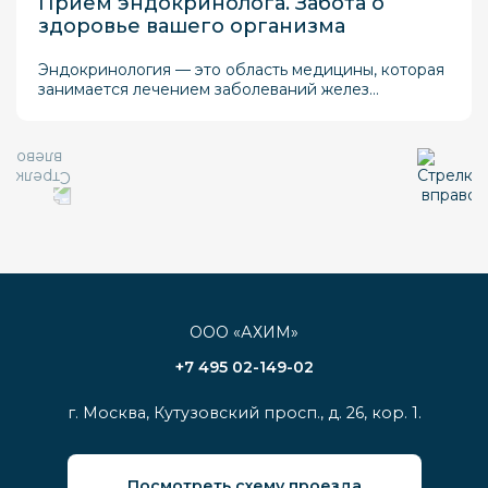
Прием эндокринолога. Забота о
здоровье вашего организма
Эндокринология — это область медицины, которая
занимается лечением заболеваний желез
внутренней секреции и гормональных нарушений.
Правильное функционирование эндокринной
системы критически важно для поддержания
общего здоровья, энергии и гармонии организма.
ООО «АХИМ»
+7 495 02-149-02
г. Москва, Кутузовский просп., д. 26, кор. 1.
Посмотреть схему проезда