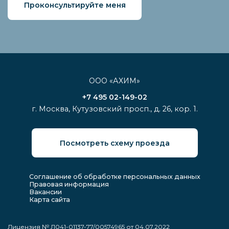
Проконсультируйте меня
хорошо, модно.
Мы всей семьёй
приходим сюда
раз в два-три
месяца. Ставлю 5
звёзд. Дорого,
цены высокие,
согласен, но, в
ООО «АХИМ»
нашем случае,
мы понимаем, за
+7 495 02-149-02
что мы платим.
г. Москва, Кутузовский просп., д. 26, кор. 1.
Отзыв из Яндекс
Посмотреть схему проезда
Соглашение об обработке персональных данных
Правовая информация
Вакансии
Карта сайта
Лицензия № Л041-01137-77/00574965 от 04.07.2022