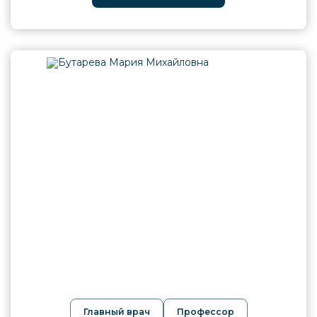
предупреждения развития различных
заболеваний и патологий со стороны
эндокринной системы. Их нормальное
функционирование — это ключ, который
открывает дверь к здоровью организма в
целом. В частности, к полноценному
пищеварению, репродукции,
эмоциональному состоянию и
привлекательной внешности.<br> Приём у
врача Романовской проходит в формате
доверительной беседы. Подробно
выясняются жалобы и анамнез, проводится
осмотр и пальпация, например,
щитовидной железы. При необходимости,
назначаются дополнительные методы
диагностики и анализы, которые учитывают
индивидуальные особенности каждого
человека.<br> В результате совместной
работы с превентивным эндокринологом и
специалистом в anti-age медицине,
мужчины и женщины не только сохраняют
Главный врач
Профессор